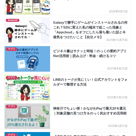
2026年8月5日
Android
Galaxyで勝手にゲームがインストールされるの何
これ？S25に変えた私の端末で起こった現象と
「Appcloud」をオフにしたら落ち着いた話と今
後気をつけたいこと【自分メモ】
2025年10月31日
アプリ
ビジネス書はサクッと時短！のっくの要約アプリ
flier活用術｜読み上げ・料金・続けるコツ
2025年8月25日
アプリ
LINEのトークが見にくい！公式アカウントをフォ
ルダーで整理する方法
2022年5月25日
アプリ
神奈川でちょい得！かながわPayで最大20％還元
｜対象店舗の見つけ方＆のっく的おすすめ活用術
2022年2月21日
アプリ