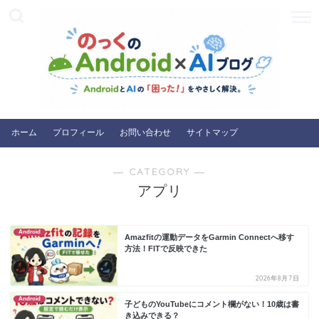
ホーム
プロフィール
お問い合わせ
サイトマップ
― CATEGORY ―
アプリ
Android
Amazfitの運動データをGarmin Connectへ移す
方法！FITで反映できた
2026年8月7日
Android
子どものYouTubeにコメント欄がない！10歳は書
き込みできる？