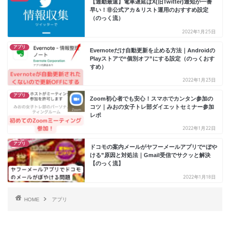
【通勤最速】電車遅延はX(旧Twitter)通知が一番
早い！非公式アカ＆リスト運用のおすすめ設定
（のっく流）
2022年1月25日
アプリ
Evernoteだけ自動更新を止める方法｜Androidの
Playストアで“個別オフ”にする設定（のっくおす
すめ）
2022年1月23日
アプリ
Zoom初心者でも安心！スマホでカンタン参加の
コツ｜みおの女子トレ部ダイエットセミナー参加
レポ
2022年1月22日
アプリ
ドコモの案内メールがヤフーメールアプリで“ぼや
ける”原因と対処法｜Gmail受信でサクッと解決
【のっく流】
2022年1月18日
HOME
アプリ