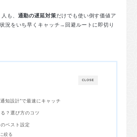
う人も、
通勤の遅延対策
だけでも使い倒す価値ア
で状況をいち早くキャッチ→回避ルートに即切り
CLOSE
)の“通知設計”で最速にキャッチ
する？選び方のコツ
りのベスト設定
に絞る