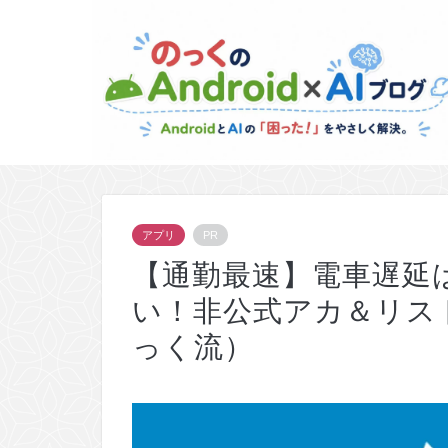
アプリ
PR
【通勤最速】電車遅延はX(
い！非公式アカ＆リス
っく流）