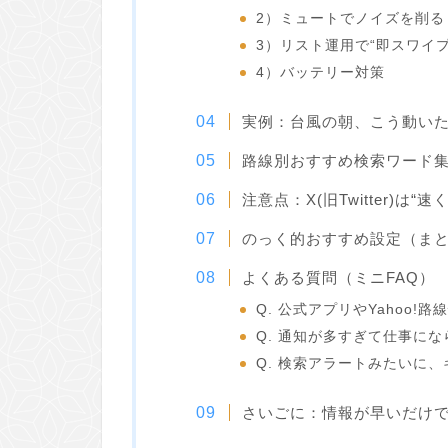
2）ミュートでノイズを削る
3）リスト運用で“即スワイプ
4）バッテリー対策
実例：台風の朝、こう動い
路線別おすすめ検索ワード
注意点：X(旧Twitter)は“
のっく的おすすめ設定（ま
よくある質問（ミニFAQ）
Q. 公式アプリやYahoo!
Q. 通知が多すぎて仕事にな
Q. 検索アラートみたいに
さいごに：情報が早いだけ