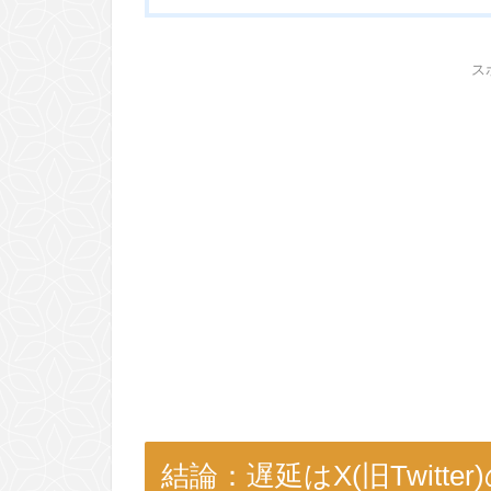
ス
結論：遅延はX(旧Twitt