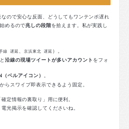
表なので安心な反面、どうしてもワンテンポ遅れ
れ始めるので
兆しの段階
を拾えます。私が実践し
、
）。
手線 遅延
京浜東北 遅延
と
沿線の現場ツイートが多いアカウント
をフォ
N（ベルアイコン）
。
からスワイプ即表示できるよう固定。
「確定情報の裏取り」用に便利。
・電光掲示を確認してくださいね。