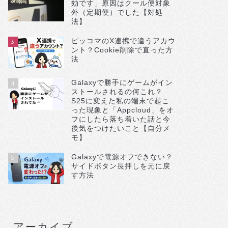
効です」原因はクール便対象
外（定期便）でした【対処
法】
ピッコマのX連携で違うアカウ
3
ント？Cookie削除で直った方
法
Galaxyで勝手にゲームがイン
4
ストールされるの何これ？
S25に変えた私の端末で起こ
った現象と「Appcloud」をオ
フにしたら落ち着いた話と今
後気をつけたいこと【自分メ
モ】
Galaxyで電源オフできない？
5
サイドボタン長押しを元に戻
す方法
アーカイブ