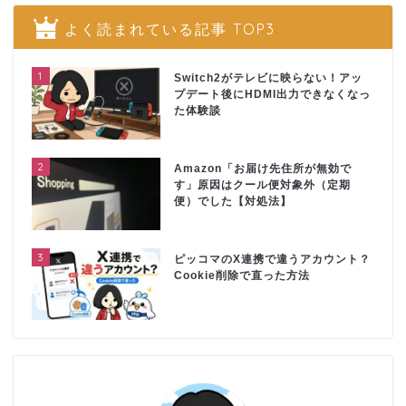
よく読まれている記事 TOP3
1
Switch2がテレビに映らない！アッ
プデート後にHDMI出力できなくなっ
た体験談
2
Amazon「お届け先住所が無効で
す」原因はクール便対象外（定期
便）でした【対処法】
3
ピッコマのX連携で違うアカウント？
Cookie削除で直った方法