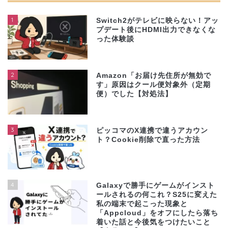
1
Switch2がテレビに映らない！アッ
プデート後にHDMI出力できなくな
った体験談
2
Amazon「お届け先住所が無効で
す」原因はクール便対象外（定期
便）でした【対処法】
3
ピッコマのX連携で違うアカウン
ト？Cookie削除で直った方法
4
Galaxyで勝手にゲームがインスト
ールされるの何これ？S25に変えた
私の端末で起こった現象と
「Appcloud」をオフにしたら落ち
着いた話と今後気をつけたいこと