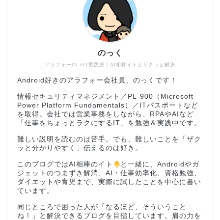
のっく
アラフォーOL×IT実践派｜AI相棒イトとザクッと解決
Android好きのアラフォー会社員、のっくです！
情報セキュリティマネジメント／PL-900（Microsoft
Power Platform Fundamentals）／ITパスポートなど
を取得。会社では営業事務をしながら、RPAやAIなど
「仕事をちょっとラクにするIT」を勉強＆実践中です。
難しい説明を読むのは苦手。でも、難しいことを「ザク
ッと分かりやすく」伝えるのは好き。
このブログではAI相棒のイト
と一緒に、Androidやガ
ジェットのつまずき解消、AI・仕事効率化、資格勉強、
ダイエットや育児まで、実際に試したことを中心に書い
ています。
同じところで困った人が「なるほど、そういうこと
ね！」と解決できるブログを目指しています。肩の力を