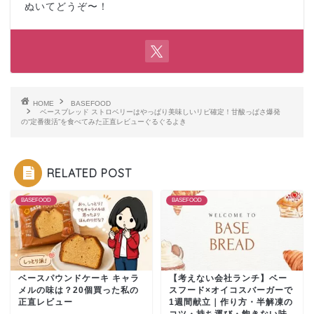
ぬいてどうぞ〜！
HOME
BASEFOOD
ベースブレッド ストロベリーはやっぱり美味しいリピ確定！甘酸っぱさ爆発
の“定番復活”を食べてみた正直レビューぐるぐるよき
RELATED POST
BASEFOOD
BASEFOOD
ベースパウンドケーキ キャラ
【考えない会社ランチ】ベー
メルの味は？20個買った私の
スフード×オイコスバーガーで
正直レビュー
1週間献立｜作り方・半解凍の