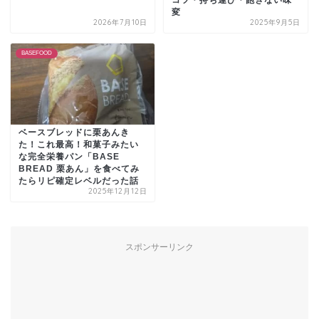
コツ・持ち運び・飽きない味
変
2026年7月10日
2025年9月5日
BASEFOOD
ベースブレッドに栗あんき
た！これ最高！和菓子みたい
な完全栄養パン「BASE
BREAD 栗あん」を食べてみ
たらリピ確定レベルだった話
2025年12月12日
スポンサーリンク