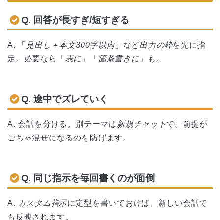
Q. 回答が長すぎ/短すぎる
A. 「
見出し＋本文300字以内
」など
出力の枠
を先に指
定。必要なら「
表に
」「
箇条書きに
」も。
Q. 途中でズレていく
A. 会話を分ける。別テーマは
新規チャット
で。前提が
ごちゃ混ぜになるのを防げます。
Q. 同じ指示を毎回書くのが面倒
A.
カスタム指示
に定型を書いておけば、新しい会話で
も反映されます。