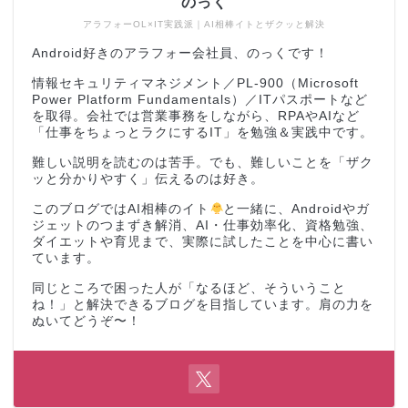
のっく
アラフォーOL×IT実践派｜AI相棒イトとザクッと解決
Android好きのアラフォー会社員、のっくです！
情報セキュリティマネジメント／PL-900（Microsoft
Power Platform Fundamentals）／ITパスポートなど
を取得。会社では営業事務をしながら、RPAやAIなど
「仕事をちょっとラクにするIT」を勉強＆実践中です。
難しい説明を読むのは苦手。でも、難しいことを「ザク
ッと分かりやすく」伝えるのは好き。
このブログではAI相棒のイト
と一緒に、Androidやガ
ジェットのつまずき解消、AI・仕事効率化、資格勉強、
ダイエットや育児まで、実際に試したことを中心に書い
ています。
同じところで困った人が「なるほど、そういうこと
ね！」と解決できるブログを目指しています。肩の力を
ぬいてどうぞ〜！