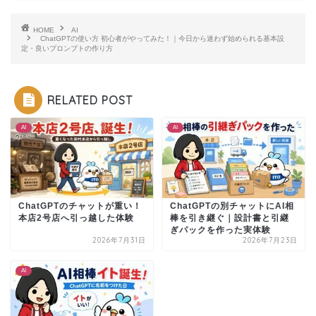
HOME
AI
ChatGPTの使い方 初心者がやってみた！｜今日から迷わず始められる基本設
定・良いプロンプトの作り方
RELATED POST
AI
AI
ChatGPTのチャットが重い！
ChatGPTの別チャットにAI相
本店2号店へ引っ越した体験
棒を引き継ぐ｜設計書と引継
ぎパックを作った実体験
2026年7月31日
2026年7月23日
AI