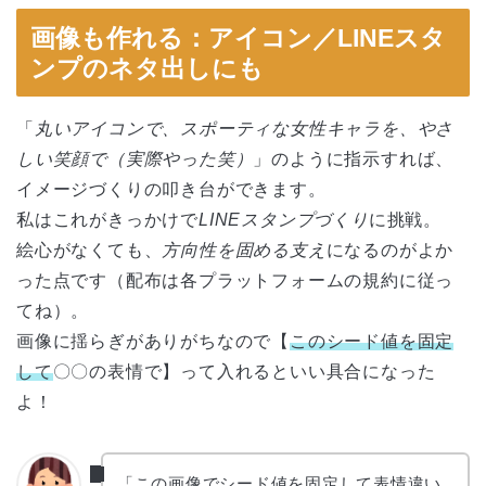
画像も作れる：アイコン／LINEスタ
ンプのネタ出しにも
「
丸いアイコンで、スポーティな女性キャラを、やさ
しい笑顔で（実際やった笑）
」のように指示すれば、
イメージづくりの叩き台ができます。
私はこれがきっかけで
LINEスタンプづくり
に挑戦。
絵心がなくても、
方向性を固める支え
になるのがよか
った点です（配布は各プラットフォームの規約に従っ
てね）。
画像に揺らぎがありがちなので【
このシード値を固定
して
〇〇の表情で】って入れるといい具合になった
よ！
「この画像でシード値を固定して表情違い