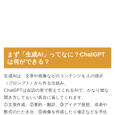
まず「生成AI」ってなに？ChatGPT
は何ができる？
生成AIは、文章や画像などのコンテンツを
人の指示
（プロンプト）
から作る仕組み。
ChatGPTは会話の形で答えてくれるAIで、かなり雑な
聞き方してもいい具合に返してくれます。
①文章作成
、
②要約・翻訳
、
③アイデア発想
、
④表や
数式のたたき台
、
⑤画像を作成したり修正
などを手伝