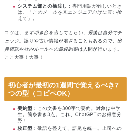
システム部との橋渡し
：専門用語が難しいとき
は、「
このメールを非エンジニア向けに言い換
えて
」。
コツは、
まず叩き台を出してもらい、最後は自分でチ
ェック
。誤りや古い情報が混ざることもあるので、
出
典確認
や
社内ルールへの最終調整
は人間が行います。
ここ大事！大事！
初心者が最初の1週間で覚えるべき7
つの型（コピペOK）
要約型
：この文書を300字で要約。対象は中学
生。箇条書き3点。これ、ChatGPTのお得意分
野！
校正型
：敬語を整えて、語尾を統一。上司への