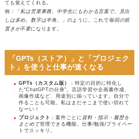
ても覚えてくれる。
例：「
私は営業事務。中学生にもわかる言葉で。見出
しは多め。数字は半角。
」のように。これで
毎回の前
置きが不要
になります。
「GPTs（ストア）」と「プロジェク
ト」を使うと仕事が速くなる
GPTs（カスタム版）
：特定の目的に特化し
た“ChatGPTの分身”。言語学習や企画書作成、
画像作成など、用途別に揃っています。自分で
作ることも可能。私はまだそこまで使い切れて
なーい！
プロジェクト
：案件ごとに
資料・指示・履歴を
まとめて
管理できる機能。仕事/勉強/プライベー
トでスッキリ。