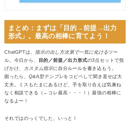
まとめ：まずは「目的→前提→出力
形式」。最高の相棒に育てよう！
ChatGPTは、
指示の出し方次第で一気に化ける
ツー
ル。今日から、
目的／前提／出力形式
の3点セットで投
げかけ、
カスタム指示
に自分ルールを書き込もう。
困ったら、
Q&A型テンプレ
をコピペして聞き直せば大
丈夫。ミスもたまにあるけど、手を取り合えば気兼ね
なく相談できる（←コレ最高・・・！）最強の相棒に
なるよー！
それではのっくでした、いっと！