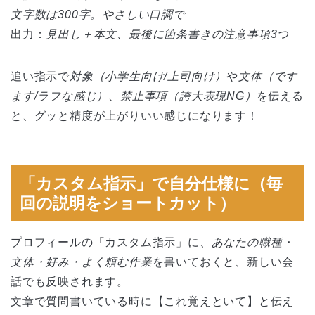
文字数は300字。やさしい口調で
出力：
見出し＋本文、最後に箇条書きの注意事項3つ
追い指示で
対象（小学生向け/上司向け）
や
文体（です
ます/ラフな感じ）
、
禁止事項（誇大表現NG）
を伝える
と、グッと精度が上がりいい感じになります！
「カスタム指示」で自分仕様に（毎
回の説明をショートカット）
プロフィールの「カスタム指示」に、
あなたの職種・
文体・好み・よく頼む作業
を書いておくと、新しい会
話でも反映されます。
文章で質問書いている時に【これ覚えといて】と伝え