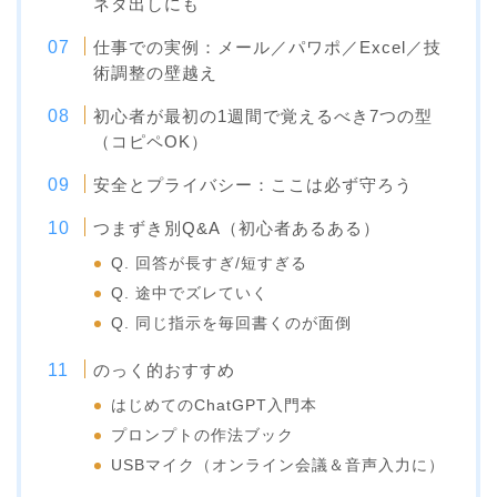
ネタ出しにも
仕事での実例：メール／パワポ／Excel／技
術調整の壁越え
初心者が最初の1週間で覚えるべき7つの型
（コピペOK）
安全とプライバシー：ここは必ず守ろう
つまずき別Q&A（初心者あるある）
Q. 回答が長すぎ/短すぎる
Q. 途中でズレていく
Q. 同じ指示を毎回書くのが面倒
のっく的おすすめ
はじめてのChatGPT入門本
プロンプトの作法ブック
USBマイク（オンライン会議＆音声入力に）