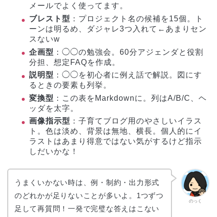
メールでよく使ってます。
ブレスト型
：プロジェクト名の候補を15個。ト
ーンは明るめ、ダジャレ3つ入れて←あまりセン
スないw
企画型
：◯◯の勉強会。60分アジェンダと役割
分担、想定FAQを作成。
説明型
：◯◯を初心者に例え話で解説。図にす
るときの要素も列挙。
変換型
：この表をMarkdownに。列はA/B/C、ヘ
ッダを太字。
画像指示型
：子育てブログ用のやさしいイラス
ト。色は淡め、背景は無地、横長。個人的にイ
ラストはあまり得意ではない気がするけど指示
しだいかな！
うまくいかない時は、例・制約・出力形式
のどれかが足りないことが多いよ。1つずつ
のっく
足して再質問！一発で完璧な答えはこない