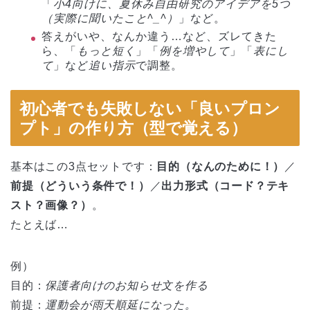
「
小4向けに、夏休み自由研究のアイデアを5つ
（実際に聞いたこと^_^）
」など。
答えがいや、なんか違う…など、ズレてきた
ら、「
もっと短く
」「
例を増やして
」「
表にし
て
」など
追い指示
で調整。
初心者でも失敗しない「良いプロン
プト」の作り方（型で覚える）
基本はこの3点セットです：
目的（なんのために！）
／
前提（どういう条件で！）
／
出力形式（コード？テキ
スト？画像？）
。
たとえば…
例）
目的：
保護者向けのお知らせ文を作る
前提：
運動会が雨天順延になった。