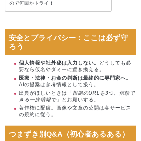
ので何回かトライ！
安全とプライバシー：ここは必ず守
ろう
個人情報や社外秘は入力しない。
どうしても必
要なら仮名やダミーに置き換える。
医療・法律・お金の判断は最終的に専門家へ。
AIの提案は参考情報として扱う。
出典がほしいときは「
根拠のURLを3つ、信頼で
きる一次情報で
」とお願いする。
著作権に配慮。画像や文章の公開は各サービス
の規約に従う。
つまずき別Q&A（初心者あるある）