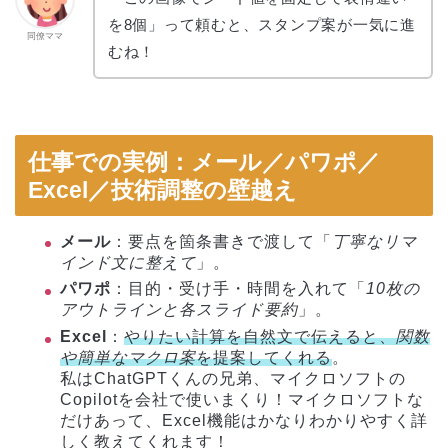
を8個」って頼むと、スタンプ案が一気に進
同僚ママ
むね！
仕事での実例：メール／パワポ／
Excel／技術調整の壁越え
メール
：要点を箇条書きで渡して「
丁寧なリマ
インド文に整えて
」。
パワポ
：目的・受け手・時間を入れて「
10枚の
アウトラインと各スライド要約
」。
Excel
：
やりたい計算を自然文で伝えると、
関数
や簡単なマクロ案
を提案してくれる
。
私はChatGPTくんの兄弟、マイクロソフトの
Copilotを会社で使いまくり！マイクロソフトな
だけあって、Excel機能はかなりわかりやすく詳
しく教えてくれます！