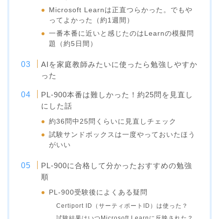
Microsoft Learnは正直つらかった。でもや
ってよかった（約1週間）
一番本番に近いと感じたのはLearnの模擬問
題（約5日間）
AIを家庭教師みたいに使ったら勉強しやすか
った
PL-900本番は難しかった！約25問を見直し
にした話
約36問中25問くらいに見直しチェック
試験サンドボックスは一度やっておいたほう
がいい
PL-900に合格して分かったおすすめの勉強
順
PL-900受験後によくある疑問
Certiport ID（サーティポートID）は使った？
試験結果はいつMicrosoft Learnに反映された？