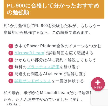
PL-900に合格して分かったおすすめ
の勉強順
ホーム
約1か月勉強してPL-900を受験した私が、もしもう一
度最初から勉強するなら、この順番で進めます。
プロフィール
赤本でPower Platform全体のイメージをつかむ
お問い合わせ
Microsoft Learn
で試験範囲を広く確認する
サイトマップ
分からない部分はAIに要約・解説してもらう
無料の
プラクティス評価
を繰り返す
間違えた問題をAIやLearnで理解し直す
試験サンドボックス
を一度は体験する
MENU
私の場合、最初からMicrosoft Learnだけで勉強してい
たら、たぶん途中でやめていました（笑）。
お問い合わせ