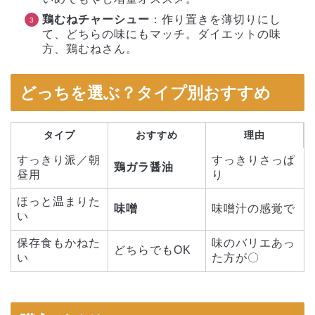
鶏むねチャーシュー
：作り置きを薄切りにし
て、どちらの味にもマッチ。ダイエットの味
方、鶏むねさん。
どっちを選ぶ？タイプ別おすすめ
タイプ
おすすめ
理由
すっきり派／朝
すっきりさっぱ
鶏ガラ醤油
昼用
り
ほっと温まりた
味噌
味噌汁の感覚で
い
保存食もかねた
味のバリエあっ
どちらでもOK
い
た方が〇