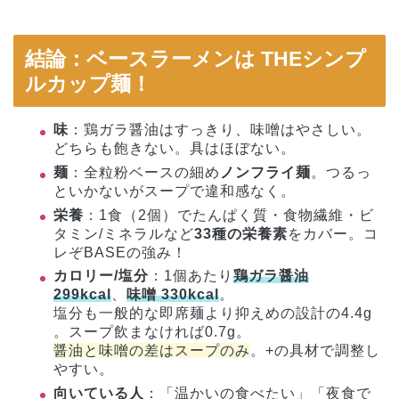
結論：ベースラーメンは THEシンプ
ルカップ麺！
味
：鶏ガラ醤油はすっきり、味噌はやさしい。
どちらも飽きない。具はほぼない。
麺
：全粒粉ベースの細め
ノンフライ麺
。つるっ
といかないがスープで違和感なく。
栄養
：1食（2個）でたんぱく質・食物繊維・ビ
タミン/ミネラルなど
33種の栄養素
をカバー。コ
レぞBASEの強み！
カロリー/塩分
：1個あたり
鶏ガラ醤油
299kcal
、
味噌 330kcal
。
塩分も一般的な即席麺より抑えめの設計の4.4g
。スープ飲まなければ0.7g。
醤油と味噌の差はスープのみ
。+の具材で調整し
やすい。
向いている人
：「温かいの食べたい」「夜食で