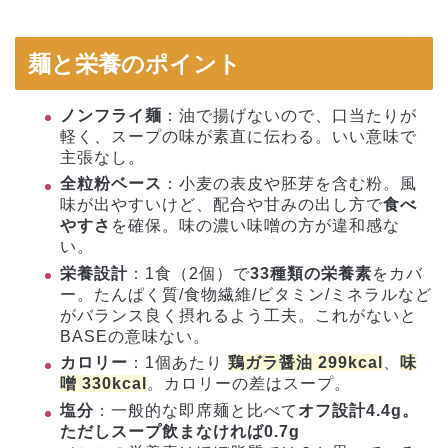
麺と栄養のポイント
ノンフライ麺
：油で揚げないので、口当たりが
軽く、スープの味が素直に伝わる。いい意味で
主張なし。
全粒粉ベース
：小麦の表皮や胚芽を含む粉。風
味が出やすいけど、配合や甘みの出し方で
食べ
やすさ
を確保。味の濃い味噌の方が違和感な
い。
栄養設計
：1食（2個）で
33種類の栄養素
をカバ
ー。たんぱく質/食物繊維/ビタミン/ミネラルなど
がバランス良く摂れるよう工夫。これがないと
BASEの意味ない。
カロリー
：1個あたり
鶏ガラ醤油 299kcal
、
味
噌 330kcal
。カロリーの差はスープ。
塩分
：一般的な即席麺と比べて
オフ設計4.4g。
ただしスープ飲まなければ0.7g