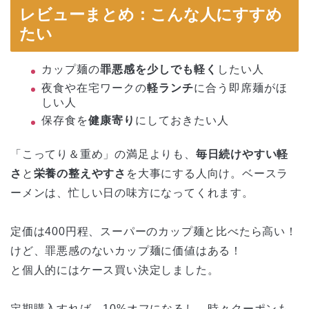
レビューまとめ：こんな人にすすめ
たい
カップ麺の
罪悪感を少しでも軽く
したい人
夜食や在宅ワークの
軽ランチ
に合う即席麺がほ
しい人
保存食を
健康寄り
にしておきたい人
「こってり＆重め」の満足よりも、
毎日続けやすい軽
さ
と
栄養の整えやすさ
を大事にする人向け。ベースラ
ーメンは、忙しい日の味方になってくれます。
定価は400円程、スーパーのカップ麺と比べたら高い！
けど、罪悪感のないカップ麺に価値はある！
と個人的にはケース買い決定しました。
定期購入すれば、10%オフになるし、時々クーポンも