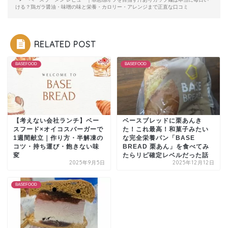
ける？鶏ガラ醤油・味噌の味と栄養・カロリー・アレンジまで正直な口コミ
RELATED POST
BASEFOOD
BASEFOOD
【考えない会社ランチ】ベー
ベースブレッドに栗あんき
スフード×オイコスバーガーで
た！これ最高！和菓子みたい
1週間献立｜作り方・半解凍の
な完全栄養パン「BASE
コツ・持ち運び・飽きない味
BREAD 栗あん」を食べてみ
変
たらリピ確定レベルだった話
2025年9月5日
2025年12月12日
BASEFOOD