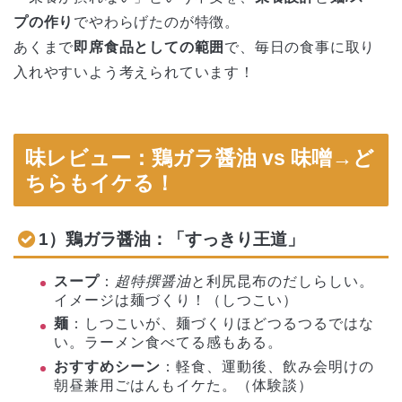
プの作り
でやわらげたのが特徴。
あくまで
即席食品としての範囲
で、毎日の食事に取り
入れやすいよう考えられています！
味レビュー：鶏ガラ醤油 vs 味噌→ど
ちらもイケる！
1）鶏ガラ醤油：「すっきり王道」
スープ
：
超特撰醤油
と利尻昆布のだしらしい。
イメージは麺づくり！（しつこい）
麺
：しつこいが、麺づくりほどつるつるではな
い。ラーメン食べてる感もある。
おすすめシーン
：軽食、運動後、飲み会明けの
朝昼兼用ごはんもイケた。（体験談）