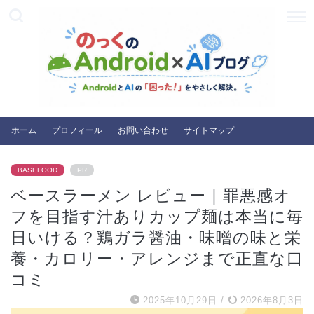
ホーム
プロフィール
お問い合わせ
サイトマップ
BASEFOOD
PR
ベースラーメン レビュー｜罪悪感オ
フを目指す汁ありカップ麺は本当に毎
日いける？鶏ガラ醤油・味噌の味と栄
養・カロリー・アレンジまで正直な口
コミ
2025年10月29日
/
2026年8月3日