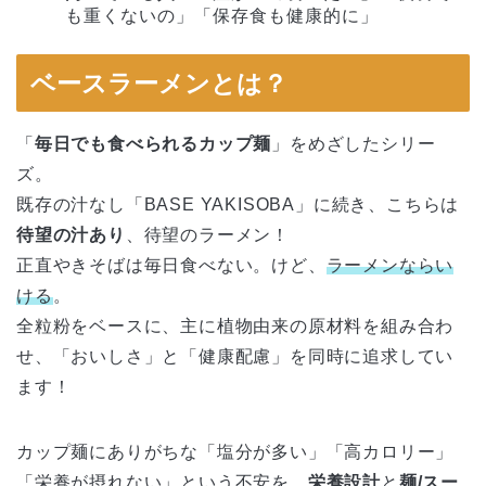
も重くないの」「保存食も健康的に」
ベースラーメンとは？
「
毎日でも食べられるカップ麺
」をめざしたシリー
ズ。
既存の汁なし「BASE YAKISOBA」に続き、こちらは
待望の汁あり
、待望のラーメン！
正直やきそばは毎日食べない。けど、
ラーメンならい
ける
。
全粒粉をベースに、主に植物由来の原材料を組み合わ
せ、「おいしさ」と「健康配慮」を同時に追求してい
ます！
カップ麺にありがちな「塩分が多い」「高カロリー」
「栄養が摂れない」という不安を、
栄養設計
と
麺/スー