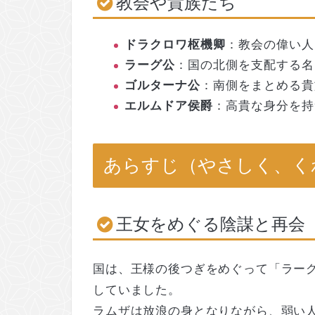
教会や貴族たち
ドラクロワ枢機卿
：教会の偉い人
ラーグ公
：国の北側を支配する名
ゴルターナ公
：南側をまとめる貴
エルムドア侯爵
：高貴な身分を持
あらすじ（やさしく、く
王女をめぐる陰謀と再会
国は、王様の後つぎをめぐって「ラー
していました。
ラムザは放浪の身となりながら、弱い