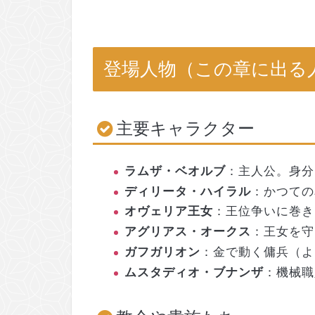
登場人物（この章に出る
主要キャラクター
ラムザ・ベオルブ
：主人公。身分
ディリータ・ハイラル
：かつての
オヴェリア王女
：王位争いに巻き
アグリアス・オークス
：王女を守
ガフガリオン
：金で動く傭兵（よ
ムスタディオ・ブナンザ
：機械職