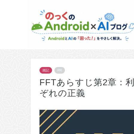
雑記
PR
FFTあらすじ第2章：
ぞれの正義