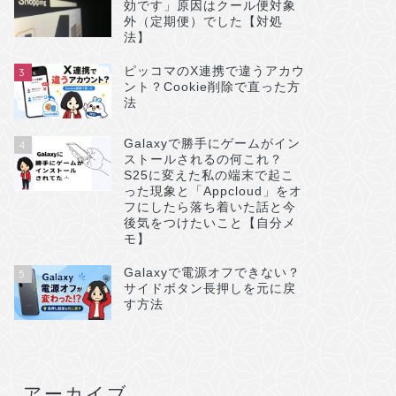
効です」原因はクール便対象
外（定期便）でした【対処
法】
ピッコマのX連携で違うアカウ
3
ント？Cookie削除で直った方
法
Galaxyで勝手にゲームがイン
4
ストールされるの何これ？
S25に変えた私の端末で起こ
った現象と「Appcloud」をオ
フにしたら落ち着いた話と今
後気をつけたいこと【自分メ
モ】
Galaxyで電源オフできない？
5
サイドボタン長押しを元に戻
す方法
アーカイブ