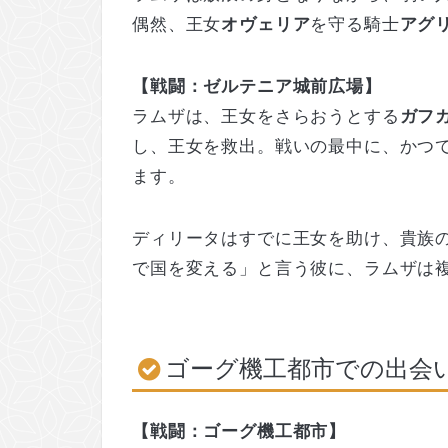
偶然、王女
オヴェリア
を守る騎士
アグ
【戦闘：ゼルテニア城前広場】
ラムザは、王女をさらおうとする
ガフ
し、王女を救出。戦いの最中に、かつ
ます。
ディリータはすでに王女を助け、貴族
で国を変える」と言う彼に、ラムザは
ゴーグ機工都市での出会
【戦闘：ゴーグ機工都市】